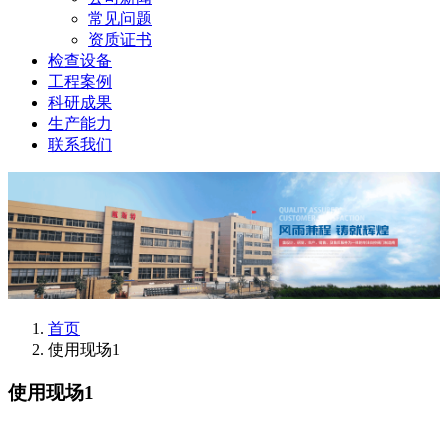
常见问题
资质证书
检查设备
工程案例
科研成果
生产能力
联系我们
首页
使用现场1
使用现场1