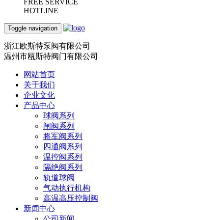
FREE SERVICE
HOTLINE
Toggle navigation
浙江欧斯特泵阀有限公司
温州市瓯斯特阀门有限公司
网站首页
关于我们
企业文化
产品中心
球阀系列
闸阀系列
将军阀系列
四通阀系列
温控阀系列
隔绝阀系列
轨道球阀
气动执行机构
高温高压控制阀
新闻中心
公司新闻