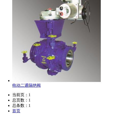
电动二通隔绝阀
当前页：1
总页数：1
总条数：1
首页